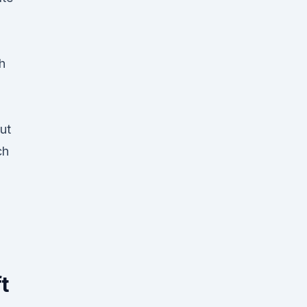
h
ut
ch
t