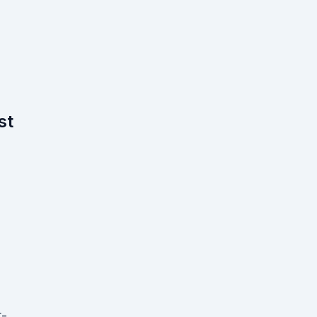
,
st
t-