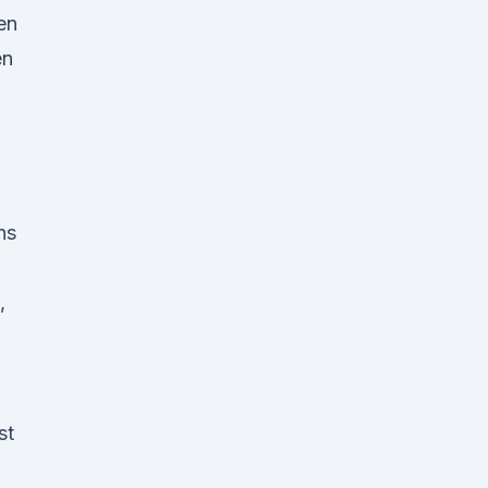
en
en
ns
,
st