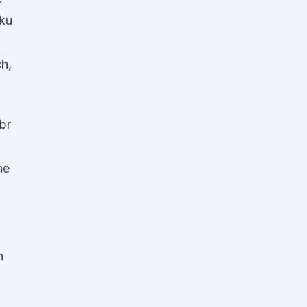
ku
h,
br
he
n