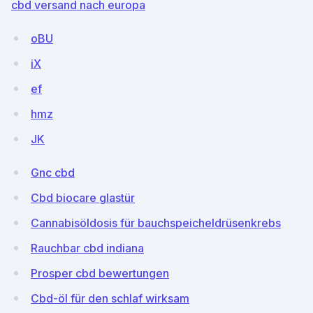
cbd versand nach europa
oBU
iX
ef
hmz
JK
Gnc cbd
Cbd biocare glastür
Cannabisöldosis für bauchspeicheldrüsenkrebs
Rauchbar cbd indiana
Prosper cbd bewertungen
Cbd-öl für den schlaf wirksam