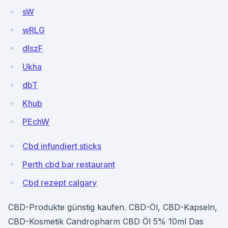
sW
wRLG
dlszF
Ukha
dbT
Khub
PEchW
Cbd infundiert sticks
Perth cbd bar restaurant
Cbd rezept calgary
CBD-Produkte günstig kaufen. CBD-Öl, CBD-Kapseln,
CBD-Kosmetik Candropharm CBD Öl 5% 10ml Das