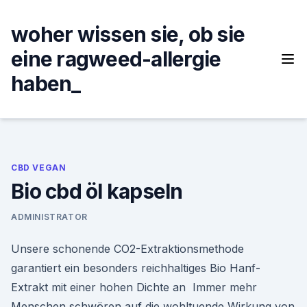
Skip
to
woher wissen sie, ob sie
content
eine ragweed-allergie
haben_
CBD VEGAN
Bio cbd öl kapseln
ADMINISTRATOR
Unsere schonende CO2-Extraktionsmethode
garantiert ein besonders reichhaltiges Bio Hanf-
Extrakt mit einer hohen Dichte an Immer mehr
Menschen schwören auf die wohltuende Wirkung von