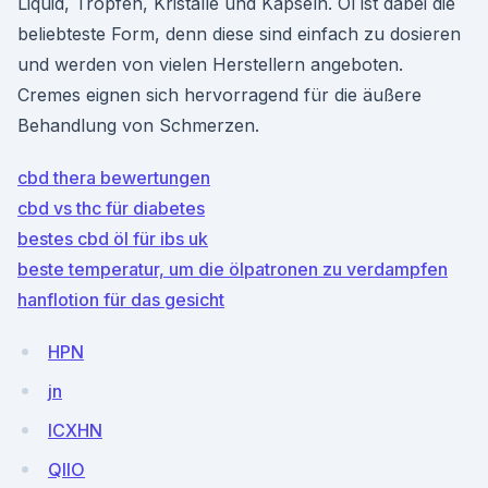
Liquid, Tropfen, Kristalle und Kapseln. Öl ist dabei die
beliebteste Form, denn diese sind einfach zu dosieren
und werden von vielen Herstellern angeboten.
Cremes eignen sich hervorragend für die äußere
Behandlung von Schmerzen.
cbd thera bewertungen
cbd vs thc für diabetes
bestes cbd öl für ibs uk
beste temperatur, um die ölpatronen zu verdampfen
hanflotion für das gesicht
HPN
jn
ICXHN
QIIO